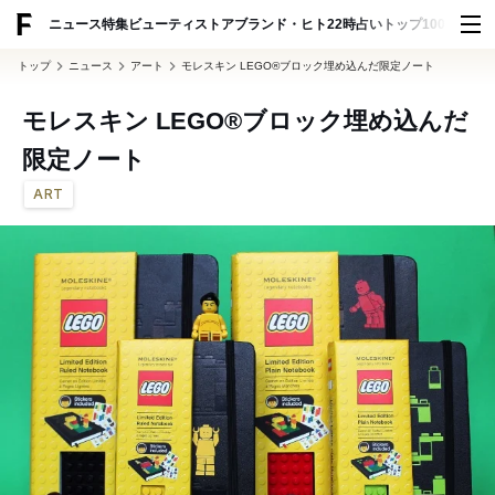
ADVERTISING
ニュース
特集
ビューティ
ストア
ブランド・ヒト
22時占い
トップ100
スナッ
トップ
ニュース
アート
モレスキン LEGO®ブロック埋め込んだ限定ノート
モレスキン LEGO®ブロック埋め込んだ
限定ノート
ART