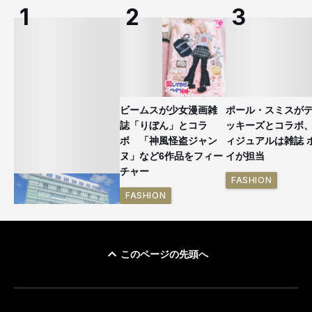
ビームスが少女漫画雑
ポール・スミスが
誌「りぼん」とコラ
ッキーズとコラボ
ボ 「神風怪盗ジャン
ィジュアルは雑誌 
ヌ」など6作品をフィー
イが担当
チャー
FASHION
FASHION
このページの先頭へ
「ユニクロ 京都」が11
月にオープン 国内5店
目のグローバル旗艦店