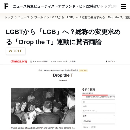
ADVERTISING
ニュース
特集
ビューティ
ストア
ブランド・ヒト
22時占い
トップ100
スナッ
トップ
ニュース
ワールド
LGBTから「LGB」へ？総称の変更求める「Drop the T」
LGBTから「LGB」へ？総称の変更求め
る「Drop the T」運動に賛否両論
WORLD