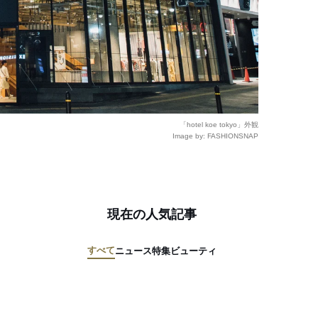
「hotel koe tokyo」外観
Image by: FASHIONSNAP
現在の人気記事
すべて
ニュース
特集
ビューティ