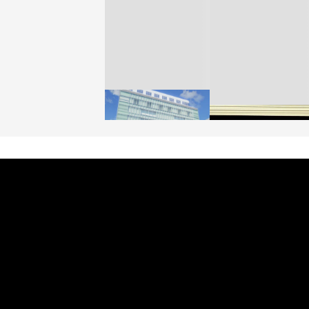
「ユニクロ 京都」が11
月にオープン 国内5店
ゴールドウイン、26年
目のグローバル旗艦店
4〜6月期の営業利益
82%減 ザ・ノース・
FASHION
フェイスで卸が苦戦
BUSINESS