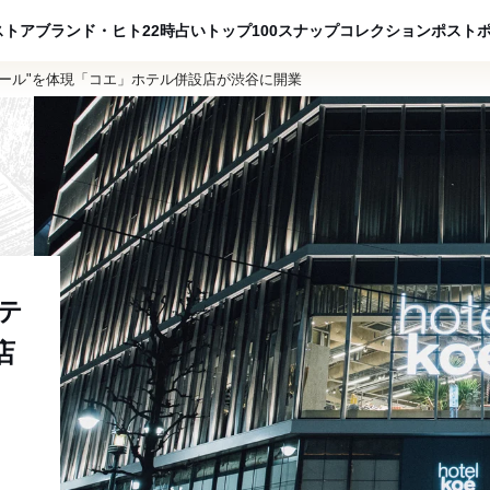
ADVERTISING
ストア
ブランド・ヒト
22時占い
トップ100
スナップ
コレクション
ポスト
ール"を体現「コエ」ホテル併設店が渋谷に開業
テ
店