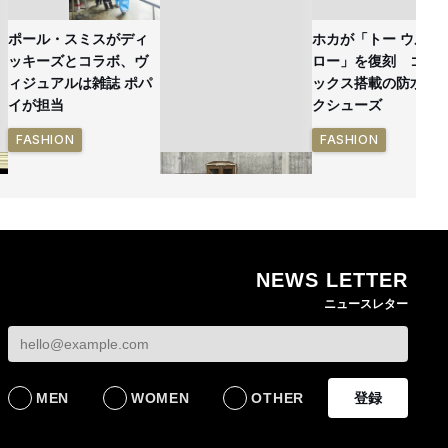
ポール・スミスがディ
ホカが「トー ウルト
ッキーズとコラボ、ヴ
ロー」を復刻 ゴア
ィジュアルは雑誌 ポパ
ックス搭載の防水ハ
イが担当
クシューズ
FASHION
FASHION
NEWS LETTER
無印良品の古家具シリ
ニュースレター
ーズ新作 インドの家
具を再生した一点物を
発売
LIFESTYLE
MEN
WOMEN
OTHER
登録