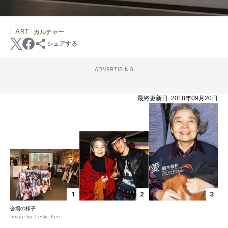
ART
カルチャー
シェアする
ADVERTISING
最終更新日:
2018年09月20日
1
2
3
会場の様子
Image by: Leslie Kee