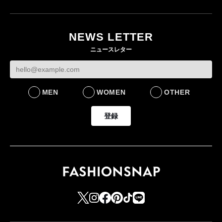
ユニクロ × コントワ
月にオープン 国内5店
ゴールドウイン、2
ー・デ・コトニエ新
目のグローバル旗艦店
4〜6月期の営業利
作 コーデュロイジャ
82%減 ザ・ノー
NEWS LETTER
FASHION
ケットなど7型を発売
フェイスで卸が苦
ニュースレター
FASHION
BUSINESS
MEN
WOMEN
OTHER
登録