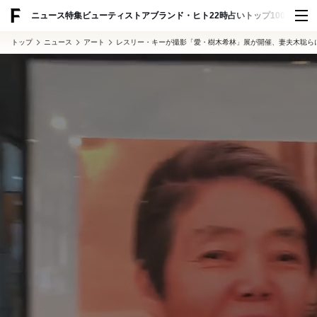
ADVERTISING
ニュース
特集
ビューティ
ストア
ブランド・ヒト
22時占い
トップ100
スナッ
トップ
ニュース
アート
レスリー・キーが撮影「愛・樹木希林」展が開催、妻夫木聡ら