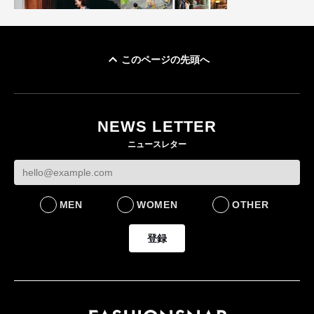
このページの先頭へ
ユニクロ × コントワ
イケアが「都市部で暮
ー・デ・コトニエ新
らす若い世代」に向け
作 コーデュロイジャ
た新作を発売 全13型
NEWS LETTER
ケットなど7型を発売
をラインナップ
ニュースレター
FASHION
LIFESTYLE
MEN
WOMEN
OTHER
登録