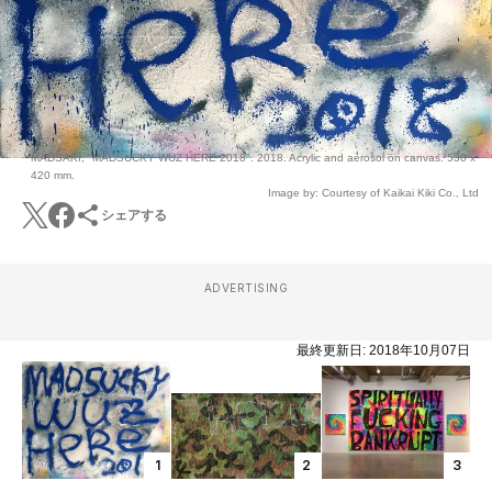
MADSAKI, "MADSUCKY WUZ HERE 2018". 2018. Acrylic and aerosol on canvas. 530 x
420 mm.
Image by: Courtesy of Kaikai Kiki Co., Ltd
シェアする
ADVERTISING
最終更新日:
2018年10月07日
1
2
3