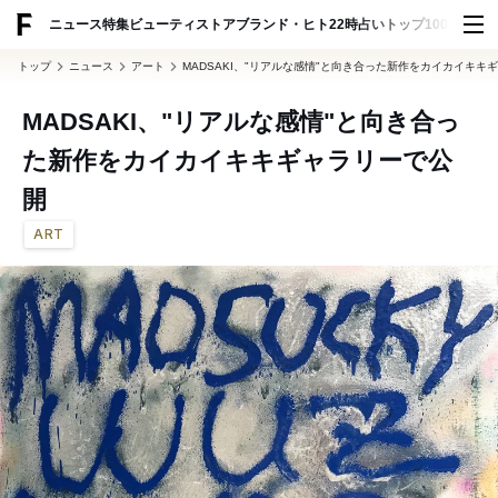
ADVERTISING
ニュース
特集
ビューティ
ストア
ブランド・ヒト
22時占い
トップ100
スナッ
トップ
ニュース
アート
MADSAKI、"リアルな感情"と向き合った新作をカイカイキキ
MADSAKI、"リアルな感情"と向き合っ
た新作をカイカイキキギャラリーで公
開
ART