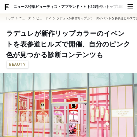
ADVERTISING
ニュース
特集
ビューティ
ストア
ブランド・ヒト
22時占い
トップ100
スナッ
トップ
ニュース
ビューティ
ラデュレが新作リップカラーのイベントを表参道ヒルズで
ラデュレが新作リップカラーのイベン
トを表参道ヒルズで開催、自分のピンク
色が見つかる診断コンテンツも
BEAUTY