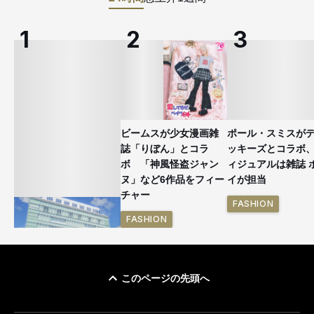
ビームスが少女漫画雑
ポール・スミスが
誌「りぼん」とコラ
ッキーズとコラボ
ボ 「神風怪盗ジャン
ィジュアルは雑誌 
ヌ」など6作品をフィー
イが担当
チャー
FASHION
FASHION
このページの先頭へ
「ユニクロ 京都」が11
月にオープン 国内5店