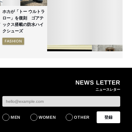
ホカが「トー ウルトラ
ロー」を復刻 ゴアテ
ックス搭載の防水ハイ
クシューズ
FASHION
NEWS LETTER
ゴールドウイン、26年
無印良品の古家具シ
ニュースレター
4〜6月期の営業利益
ーズ新作 インドの
82%減 ザ・ノース・
具を再生した一点物
フェイスで卸が苦戦
発売
BUSINESS
LIFESTYLE
MEN
WOMEN
OTHER
登録