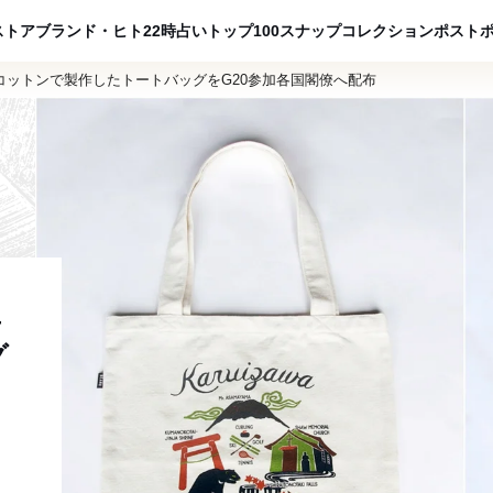
ADVERTISING
ストア
ブランド・ヒト
22時占い
トップ100
スナップ
コレクション
ポスト
コットンで製作したトートバッグをG20参加各国閣僚へ配布
生
グ