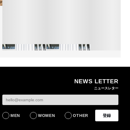
NEWS LETTER
熊本地震で従業員3人が
オンワードHDが緊急時
ニュースレター
死亡したオンワード
の対策を発表 従業員
【トップに聞く 202
HD 被災経緯を書面で
に貴重品の常時携行を
オンワードHD保元道
発表
義務付け
社長 「のんびりし
ら先はない」“前進”
BUSINESS
BUSINESS
るための企業戦略
MEN
WOMEN
OTHER
登録
BUSINESS