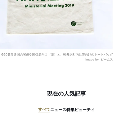
G20参加各国の閣僚や関係者向け（左）と、軽井沢町内世帯向けのトートバッグ
Image by: ビームス
現在の人気記事
すべて
ニュース
特集
ビューティ