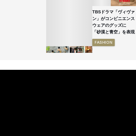
TBSドラマ「ヴィヴァ
ン」がコンビニエンス
ウェアのグッズに
「砂漠と青空」を表現
FASHION
イケアが「都市部で暮
らす若い世代」に向け
た新作を発売 全13型
をラインナップ
LIFESTYLE