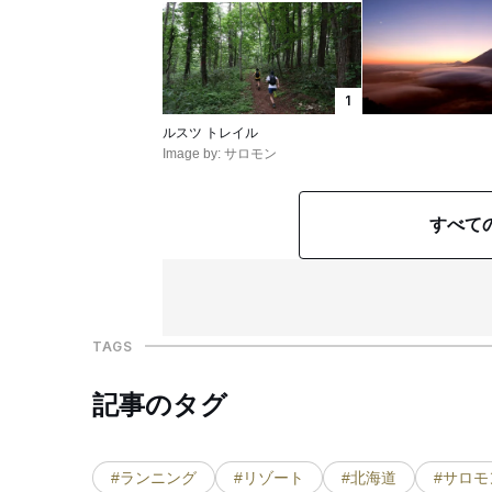
1
ルスツ トレイル
Image by: サロモン
すべて
TAGS
記事のタグ
#ランニング
#リゾート
#北海道
#サロモ