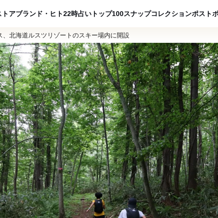
ADVERTISING
ストア
ブランド・ヒト
22時占い
トップ100
スナップ
コレクション
ポスト
ス、北海道ルスツリゾートのスキー場内に開設