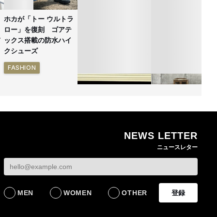
ホカが「トー ウルトラ
ロー」を復刻 ゴアテ
ックス搭載の防水ハイ
クシューズ
FASHION
NEWS LETTER
ゴールドウイン、26年
無印良品の古家具シ
ニュースレター
4〜6月期の営業利益
ーズ新作 インドの
82%減 ザ・ノース・
具を再生した一点物
フェイスで卸が苦戦
発売
BUSINESS
LIFESTYLE
MEN
WOMEN
OTHER
登録