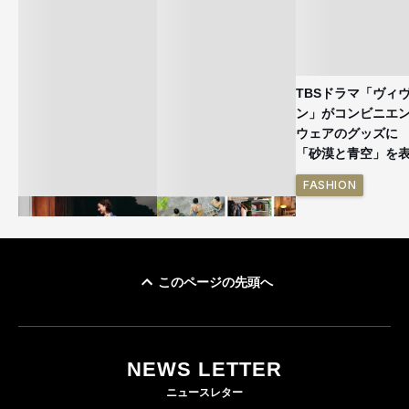
TBSドラマ「ヴィ
ン」がコンビニエ
ウェアのグッズ
「砂漠と青空」を
FASHION
このページの先頭へ
ユニクロ × コントワ
イケアが「都市部で暮
ー・デ・コトニエ新
らす若い世代」に向け
作 コーデュロイジャ
た新作を発売 全13型
NEWS LETTER
ケットなど7型を発売
をラインナップ
ニュースレター