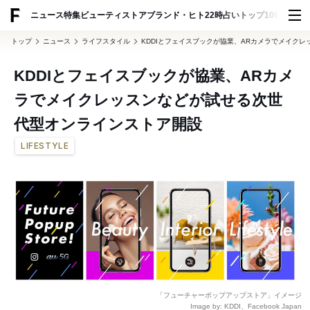
ADVERTISING
ニュース
特集
ビューティ
ストア
ブランド・ヒト
22時占い
トップ100
スナッ
トップ
ニュース
ライフスタイル
KDDIとフェイスブックが協業、ARカメラでメイク
KDDIとフェイスブックが協業、ARカメ
ラでメイクレッスンなどが試せる次世
代型オンラインストア開設
LIFESTYLE
「フューチャーポップアップストア」イメージ
Image by: KDDI、Facebook Japan