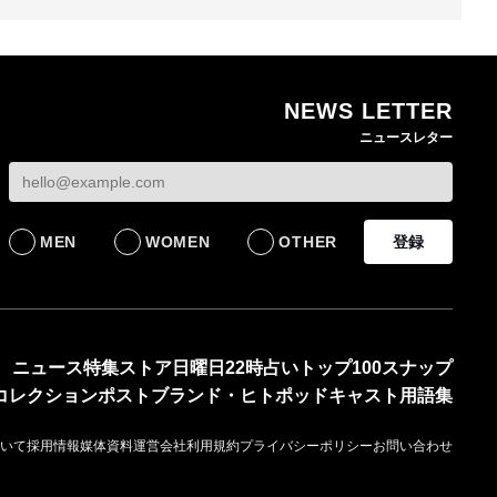
NEWS LETTER
熊本地震で従業員3人が
オンワードHDが緊急時
ニュースレター
死亡したオンワード
の対策を発表 従業員
【トップに聞く 202
HD 被災経緯を書面で
に貴重品の常時携行を
オンワードHD保元道
発表
義務付け
社長 「のんびりし
ら先はない」“前進”
BUSINESS
BUSINESS
るための企業戦略
MEN
WOMEN
OTHER
登録
BUSINESS
ニュース
特集
ストア
日曜日22時占い
トップ100
スナップ
コレクション
ポスト
ブランド・ヒト
ポッドキャスト
用語集
いて
採用情報
媒体資料
運営会社
利用規約
プライバシーポリシー
お問い合わせ