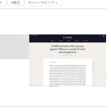
ド
#鑑定
#トレーサビリティ
L
W