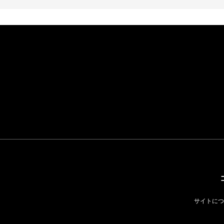
イケアが「都市部で暮
らす若い世代」に向け
た新作を発売 全13型
をラインナップ
LIFESTYLE
サイトにつ