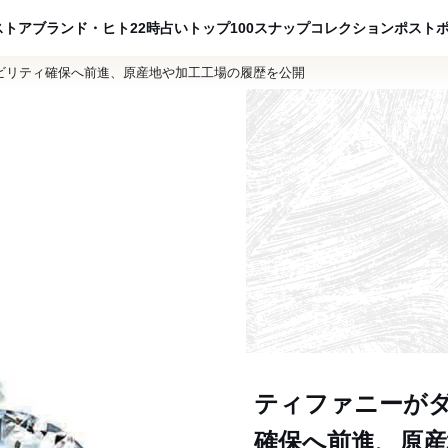
ADVERTISING
ストア
ブランド・ヒト
22時占い
トップ100
スナップ
コレクション
ポスト
ビリティ確保へ前進、原産地や加工工場の履歴を公開
ティファニーが
確保へ前進、原産