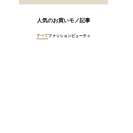
人気のお買いモノ記事
すべて
ファッション
ビューティ
VMHがティファニーの買収を白紙へ、アメリカのフランスに対する追加
ORLD