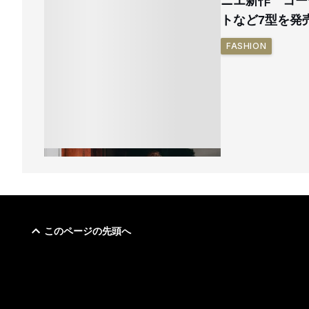
ニエ新作 コー
トなど7型を発
FASHION
このページの先頭へ