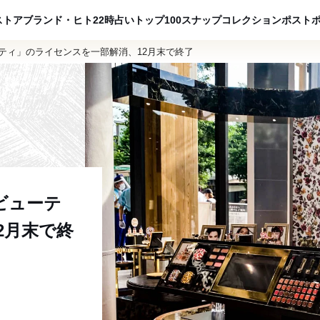
ADVERTISING
ストア
ブランド・ヒト
22時占い
トップ100
スナップ
コレクション
ポスト
ティ」のライセンスを一部解消、12月末で終了
ビューテ
2月末で終