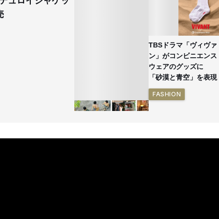
デュロイジャケッ
売
TBSドラマ「ヴィヴァ
ン」がコンビニエンス
ウェアのグッズに
「砂漠と青空」を表現
FASHION
イケアが「都市部で暮
らす若い世代」に向け
た新作を発売 全13型
をラインナップ
LIFESTYLE