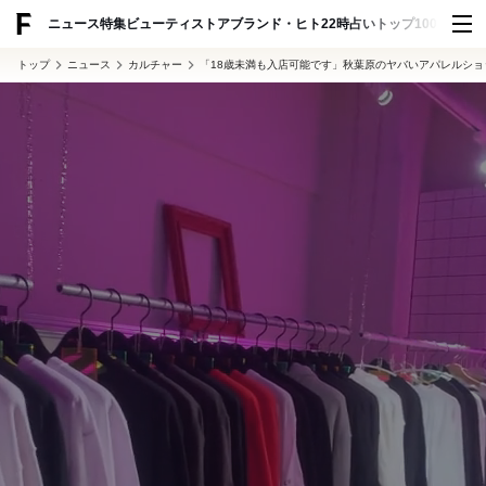
ADVERTISING
ニュース
特集
ビューティ
ストア
ブランド・ヒト
22時占い
トップ100
スナッ
トップ
ニュース
カルチャー
「18歳未満も入店可能です」秋葉原のヤバいアパレルシ