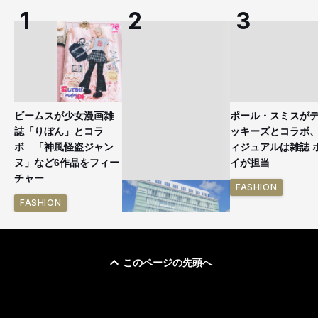
ビームスが少女漫画雑
ポール・スミスが
誌「りぼん」とコラ
ッキーズとコラボ
ボ 「神風怪盗ジャン
ィジュアルは雑誌 
ヌ」など6作品をフィー
イが担当
チャー
FASHION
FASHION
このページの先頭へ
「ユニクロ 京都」が11
月にオープン 国内5店
目のグローバル旗艦店