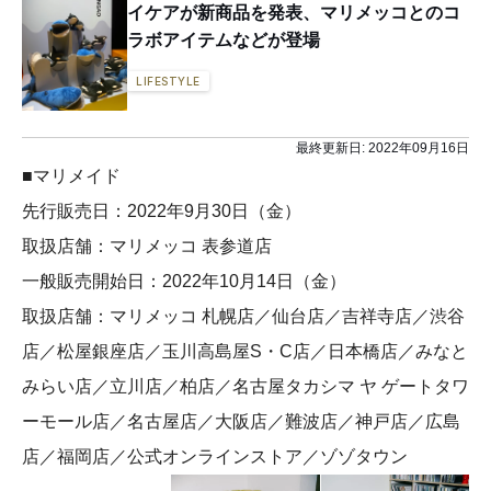
イケアが新商品を発表、マリメッコとのコ
ラボアイテムなどが登場
LIFESTYLE
最終更新日:
2022年09月16日
■マリメイド
先行販売日：2022年9月30日（金）
取扱店舗：マリメッコ 表参道店
一般販売開始日：2022年10月14日（金）
取扱店舗：マリメッコ 札幌店／仙台店／吉祥寺店／渋谷
店／松屋銀座店／玉川高島屋S・C店／日本橋店／みなと
みらい店／立川店／柏店／名古屋タカシマ ヤ ゲートタワ
ーモール店／名古屋店／大阪店／難波店／神戸店／広島
店／福岡店／公式オンラインストア／ゾゾタウン