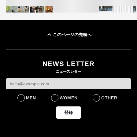
このページの先頭へ
イケアが「都市部で暮
オンワードHD、イ
らす若い世代」に向け
【トップに聞く 2026】
モール熊本に勤務
た新作を発売 全13型
オンワードHD保元道宣
いた従業員3人の死
NEWS LETTER
をラインナップ
社長 「のんびりした
認
ニュースレター
ら先はない」“前進”す
LIFESTYLE
BUSINESS
るための企業戦略
BUSINESS
MEN
WOMEN
OTHER
登録