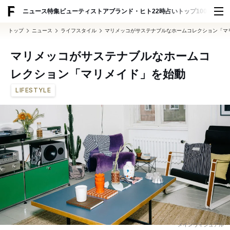
ADVERTISING
ニュース
特集
ビューティ
ストア
ブランド・ヒト
22時占い
トップ100
スナッ
トップ
ニュース
ライフスタイル
マリメッコがサステナブルなホームコレクション「マリ
マリメッコがサステナブルなホームコ
レクション「マリメイド」を始動
LIFESTYLE
メインヴィジュアル