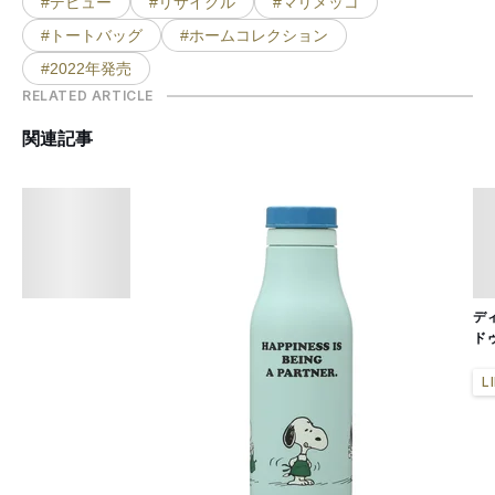
#デビュー
#リサイクル
#マリメッコ
#トートバッグ
#ホームコレクション
#2022年発売
RELATED ARTICLE
関連記事
デ
ド
L