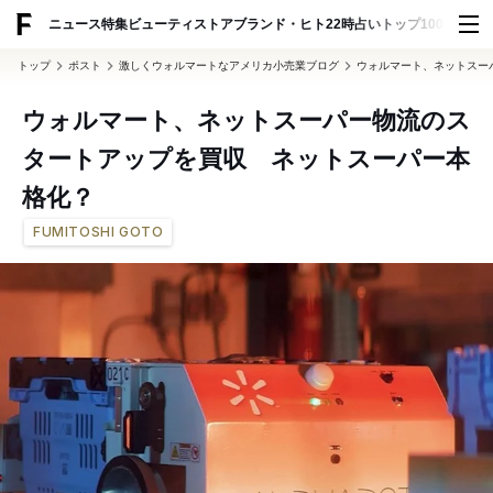
ADVERTISING
ニュース
特集
ビューティ
ストア
ブランド・ヒト
22時占い
トップ100
スナッ
トップ
ポスト
激しくウォルマートなアメリカ小売業ブログ
ウォルマート、ネットスー
ウォルマート、ネットスーパー物流のス
タートアップを買収 ネットスーパー本
格化？
FUMITOSHI GOTO