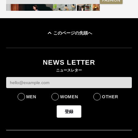
FASHION
このページの先頭へ
ユニクロ × コントワ
イケアが「都市部で暮
ー・デ・コトニエ新
らす若い世代」に向け
作 コーデュロイジャ
た新作を発売 全13型
NEWS LETTER
ケットなど7型を発売
をラインナップ
ニュースレター
FASHION
LIFESTYLE
MEN
WOMEN
OTHER
登録