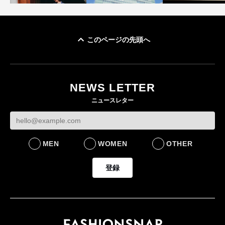
このページの先頭へ
「ユニクロ 京都」が11
ユニクロ × コントワ
月にオープン 国内5店
ゴールドウイン、2
ー・デ・コトニエ新
目のグローバル旗艦店
4〜6月期の営業利
作 コーデュロイジャ
82%減 ザ・ノー
NEWS LETTER
FASHION
ケットなど7型を発売
フェイスで卸が苦
ニュースレター
FASHION
BUSINESS
MEN
WOMEN
OTHER
登録