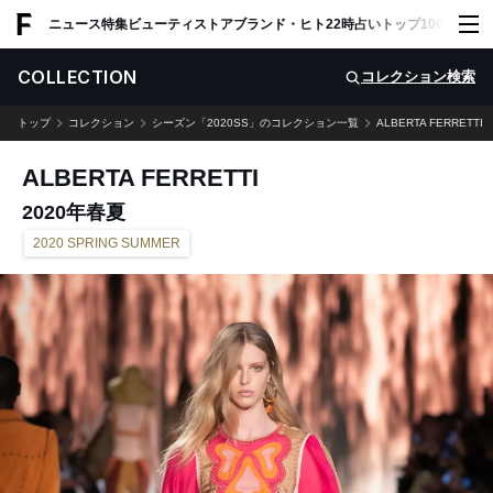
ADVERTISING
ニュース
特集
ビューティ
ストア
ブランド・ヒト
22時占い
トップ100
スナッ
COLLECTION
コレクション検索
トップ
コレクション
シーズン「2020SS」のコレクション一覧
ALBERTA FERRETTI
ALBERTA FERRETTI
2020年春夏
2020 SPRING SUMMER