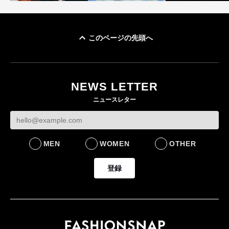
このページの先頭へ
「ユニクロ 京都」が11
ユニクロ × コントワ
月にオープン 国内5店
ゴールドウイン、2
ー・デ・コトニエ新
目のグローバル旗艦店
4〜6月期の営業利
作 コーデュロイジャ
82%減 ザ・ノー
NEWS LETTER
FASHION
ケットなど7型を発売
フェイスで卸が苦
ニュースレター
FASHION
BUSINESS
MEN
WOMEN
OTHER
登録