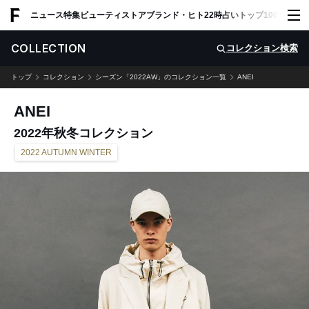
ADVERTISING
ニュース
特集
ビューティ
ストア
ブランド・ヒト
22時占い
トップ100
スナッ
COLLECTION
コレクション検索
トップ
コレクション
シーズン「2022AW」のコレクション一覧
ANEI
ANEI
2022年秋冬コレクション
2022 AUTUMN WINTER