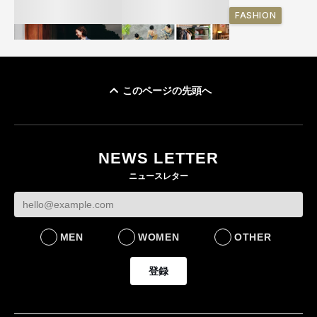
FASHION
このページの先頭へ
ユニクロ × コントワ
イケアが「都市部で暮
ー・デ・コトニエ新
らす若い世代」に向け
作 コーデュロイジャ
た新作を発売 全13型
NEWS LETTER
ケットなど7型を発売
をラインナップ
ニュースレター
FASHION
LIFESTYLE
MEN
WOMEN
OTHER
登録