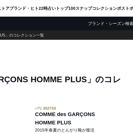
ADVERTISING
ストア
ブランド・ヒト
22時占い
トップ100
スナップ
コレクション
ポスト
ブランド・シーズン検
 PLUS」のコレクション一覧
ÇONS HOMME PLUS」
の
コレ
パリ 2027SS
COMME des GARÇONS
HOMME PLUS
2015年春夏のとんがり靴が復活