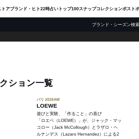
ADVERTISING
ストア
ブランド・ヒト
22時占い
トップ100
スナップ
コレクション
ポスト
ブランド・シーズン検
クション一覧
パリ 2026AW
LOEWE
遊びと実験、「作ること」の喜び
「ロエベ（LOEWE）」が、ジャック・マッ
コロー（Jack McCollough）とラザロ・ヘ
ルナンデス（Lazaro Hernandez）による2