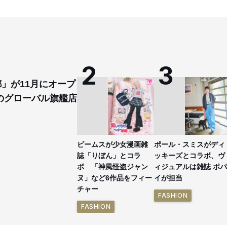
都」が11月にオープ
のグローバル旗艦店
ビームスが少女漫画雑
ポール・スミスがディ
誌「りぼん」とコラ
ッキーズとコラボ、ヴ
ボ 「神風怪盗ジャン
ィジュアルは雑誌 ポパ
ヌ」など6作品をフィー
イが担当
チャー
FASHION
FASHION