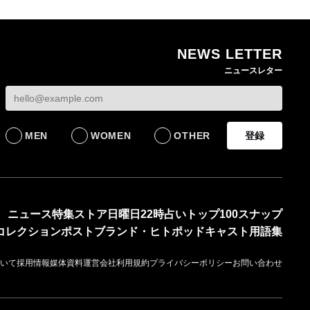
NEWS LETTER
ゴールドウイン、26年
無印良品の古家具シ
ニュースレター
4〜6月期の営業利益
ーズ新作 インドの
82%減 ザ・ノース・
具を再生した一点物
フェイスで卸が苦戦
発売
BUSINESS
LIFESTYLE
MEN
WOMEN
OTHER
登録
ニュース
特集
ストア
日曜日22時占い
トップ100
スナップ
コレクション
ポスト
ブランド・ヒト
ポッドキャスト
用語集
いて
採用情報
媒体資料
運営会社
利用規約
プライバシーポリシー
お問い合わせ