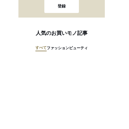
登録
人気のお買いモノ記事
すべて
ファッション
ビューティ
SS
CHERIE 2023AW
CHERIE 2023SS
CHERIE 