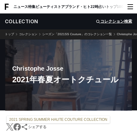
ADVERTISING
ニュース
特集
ビューティ
ストア
ブランド・ヒト
22時占い
トップ100
スナッ
COLLECTION
コレクション検索
トップ
コレクション
シーズン「2021SS Couture」のコレクション一覧
Christophe Jo
Christophe Josse
2021年春夏オートクチュール
2021 SPRING SUMMER HAUTE COUTURE COLLECTION
シェアする