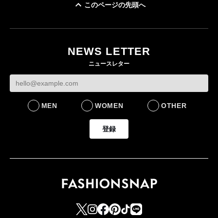
このページの先頭へ
「ユニクロ 京都」が11
ユニクロ × コントワ
月にオープン 国内5店
ゴールドウイン、2
ー・デ・コトニエ新
目のグローバル旗艦店
4〜6月期の営業利
作 コーデュロイジャ
82%減 ザ・ノー
NEWS LETTER
FASHION
ケットなど7型を発売
フェイスで卸が苦
ニュースレター
FASHION
BUSINESS
MEN
WOMEN
OTHER
登録