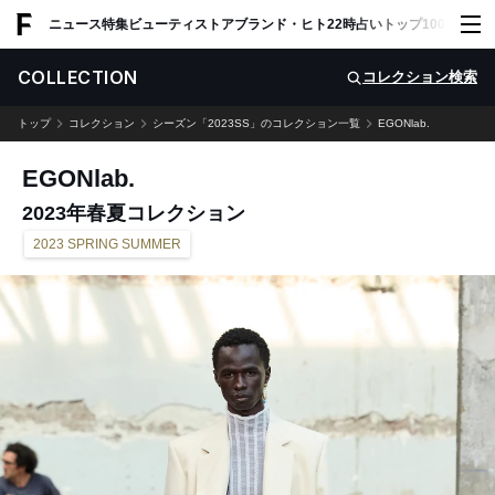
ADVERTISING
ニュース
特集
ビューティ
ストア
ブランド・ヒト
22時占い
トップ100
スナッ
COLLECTION
コレクション検索
トップ
コレクション
シーズン「2023SS」のコレクション一覧
EGONlab.
EGONlab.
2023年春夏コレクション
2023 SPRING SUMMER