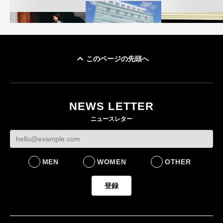
このページの先頭へ
「ユニクロ 京都」が11
ユニクロ × コントワ
月にオープン 国内5店
ゴールドウイン、2
ー・デ・コトニエ新
目のグローバル旗艦店
4〜6月期の営業利
作 コーデュロイジャ
82%減 ザ・ノー
NEWS LETTER
FASHION
ケットなど7型を発売
フェイスで卸が苦
ニュースレター
FASHION
BUSINESS
MEN
WOMEN
OTHER
登録