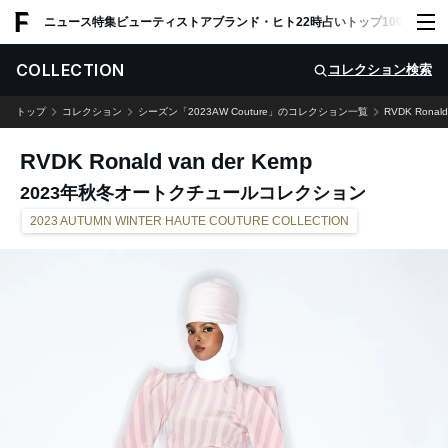
ADVERTISING
ニュース
特集
ビューティ
ストア
ブランド・ヒト
22時占い
トップ100
スナッ
COLLECTION
コレクション検索
トップ
コレクション
シーズン「2023AW Couture」のコレクション一覧
RVDK Ronald
RVDK Ronald van der Kemp
2023年秋冬オートクチュールコレクション
2023 AUTUMN WINTER HAUTE COUTURE COLLECTION