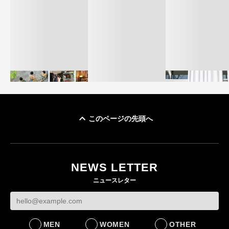
このページの先頭へ
イケアが「都市部で暮
オンワードHD、イ
らす若い世代」に向け
【トップに聞く 2026】
モール熊本に勤務
た新作を発売 全13型
オンワードHD保元道宣
いた従業員3人の死
NEWS LETTER
をラインナップ
社長 「のんびりした
認
ニュースレター
ら先はない」“前進”す
LIFESTYLE
BUSINESS
るための企業戦略
BUSINESS
MEN
WOMEN
OTHER