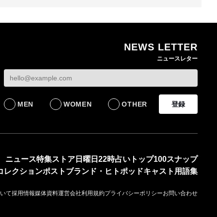
NEWS LETTER
熊本地震で従業員3人が
オンワードHDが緊急時
ニュースレター
死亡したオンワード
の対策を発表 従業員
【トップに聞く 202
HD 被災経緯を書面で
に貴重品の常時携行を
オンワードHD保元道
発表
義務付け
社長 「のんびりし
ら先はない」“前進”
BUSINESS
BUSINESS
るための企業戦略
MEN
WOMEN
OTHER
登録
BUSINESS
ニュース
特集
ストア
日曜日22時占い
トップ100
スナップ
コレクション
ポスト
ブランド・ヒト
ポッドキャスト
用語集
いて
採用情報
媒体資料
運営会社
利用規約
プライバシーポリシー
お問い合わせ