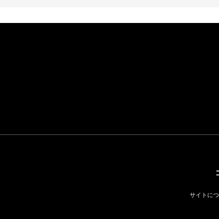
イケアが「都市部で暮
らす若い世代」に向け
た新作を発売 全13型
をラインナップ
LIFESTYLE
サイトにつ