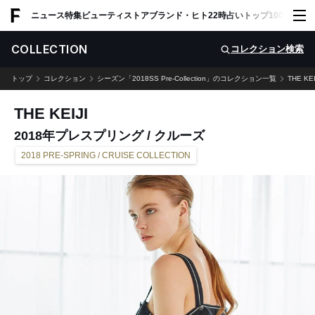
ADVERTISING
ニュース
特集
ビューティ
ストア
ブランド・ヒト
22時占い
トップ100
スナッ
COLLECTION
コレクション検索
トップ
コレクション
シーズン「2018SS Pre-Collection」のコレクション一覧
THE KEI
THE KEIJI
2018年プレスプリング / クルーズ
2018 PRE-SPRING / CRUISE COLLECTION