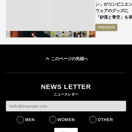
ン」がコンビニエ
ウェアのグッズ
「砂漠と青空」を
FASHION
このページの先頭へ
ユニクロ × コントワ
イケアが「都市部で暮
ー・デ・コトニエ新
らす若い世代」に向け
作 コーデュロイジャ
た新作を発売 全13型
NEWS LETTER
ケットなど7型を発売
をラインナップ
ニュースレター
FASHION
LIFESTYLE
MEN
WOMEN
OTHER