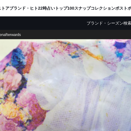
ADVERTISING
ストア
ブランド・ヒト
22時占い
トップ100
スナップ
コレクション
ポスト
ブランド・シーズン検
tenafterwards