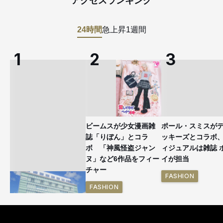
アクセスランキング
24時間
急上昇
1週間
ビームスが少女漫画雑
ポール・スミスが
誌「りぼん」とコラ
ッキーズとコラボ
ボ 「神風怪盗ジャン
ィジュアルは雑誌 
ヌ」など6作品をフィー
イが担当
チャー
FASHION
FASHION