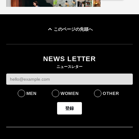
このページの先頭へ
ユニクロ × コントワ
イケアが「都市部で暮
ー・デ・コトニエ新
らす若い世代」に向け
作 コーデュロイジャ
た新作を発売 全13型
NEWS LETTER
ケットなど7型を発売
をラインナップ
ニュースレター
FASHION
LIFESTYLE
MEN
WOMEN
OTHER
登録