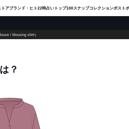
ADVERTISING
ストア
ブランド・ヒト
22時占い
トップ100
スナップ
コレクション
ポスト
 / blousing shirt）
は？