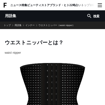
ADVERTISING
ニュース
特集
ビューティ
ストア
ブランド・ヒト
22時占い
トップ100
スナッ
用語集
検索
トップ
用語集
インナー
ウエストニッパー（waist nipper）
ウエストニッパーとは？
waist nipper