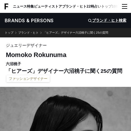
ADVERTISING
ニュース
特集
ビューティ
ストア
ブランド・ヒト
22時占い
トップ100
スナッ
BRANDS & PERSONS
ブランド・ヒト検索
トップ
ブランド・ヒト
「ヒアーズ」デザイナー六沼桃子に聞く25の質問
ジュエリーデザイナー
Momoko Rokunuma
六沼桃子
「ヒアーズ」デザイナー六沼桃子に聞く25の質問
ファッションデザイナー