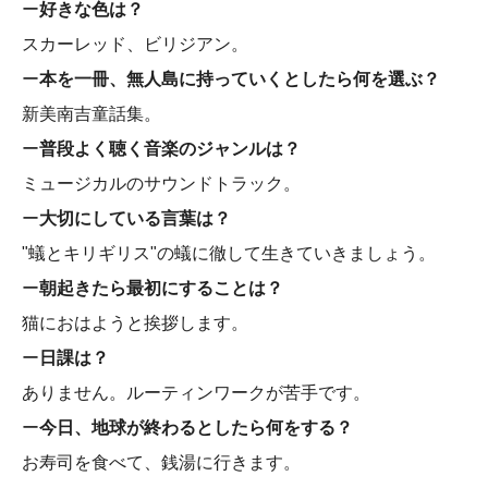
ー
好きな色は？
スカーレッド、ビリジアン。
ー
本を一冊、無人島に持っていくとしたら何を選ぶ？
新美南吉童話集。
ー
普段よく聴く音楽のジャンルは？
ミュージカルのサウンドトラック。
ー
大切にしている言葉は？
"蟻とキリギリス"の蟻に徹して生きていきましょう。
ー
朝起きたら最初にすることは？
猫におはようと挨拶します。
ー
日課は？
ありません。ルーティンワークが苦手です。
ー
今日、地球が終わるとしたら何をする？
お寿司を食べて、銭湯に行きます。