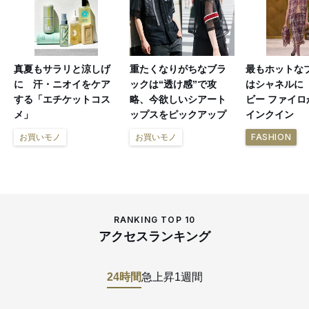
真夏もサラリと涼しげ
重たくなりがちなブラ
最もホットな
に 汗・ニオイをケア
ックは“透け感”で攻
はシャネルに
する「エチケットコス
略、今欲しいシアート
ビー ファイロ
メ」
ップスをピックアップ
インクイン
FASHION
お買いモノ
お買いモノ
RANKING TOP 10
アクセスランキング
24時間
急上昇
1週間