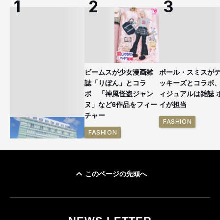
ビームスが少女漫画雑
ポール・スミスが
誌「りぼん」とコラ
ッキーズとコラボ
ボ 「神風怪盗ジャン
ィジュアルは雑誌 
ヌ」など6作品をフィー
イが担当
チャー
FASHION
FASHION
このページの先頭へ
「ユニクロ 京都」が11
月にオープン 国内5店
目のグローバル旗艦店