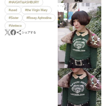
#HAIGHT&ASHBURY
#used
#the Virgin Mary
#Sister
#Rosey Aphrodina
#Veriteco
シェアする