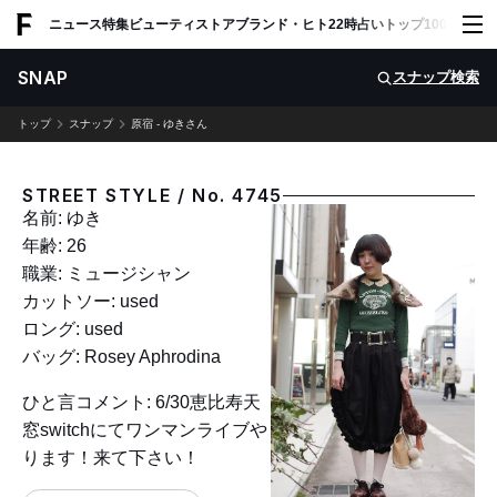
ADVERTISING
ニュース
特集
ビューティ
ストア
ブランド・ヒト
22時占い
トップ100
スナッ
SNAP
スナップ検索
トップ
スナップ
原宿 - ゆきさん
STREET STYLE / No. 4745
名前: ゆき
年齢: 26
職業: ミュージシャン
カットソー: used
ロング: used
バッグ: Rosey Aphrodina
ひと言コメント: 6/30恵比寿天
窓switchにてワンマンライブや
ります！来て下さい！