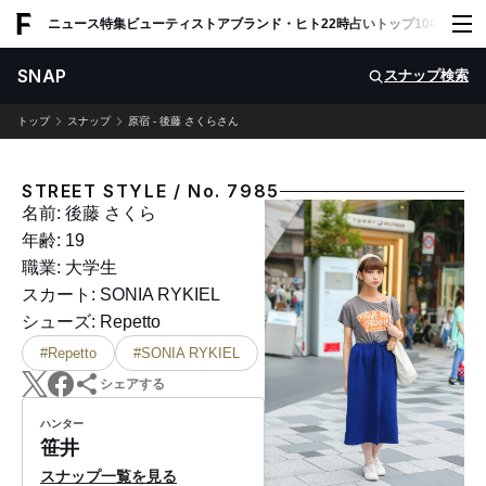
ADVERTISING
ニュース
特集
ビューティ
ストア
ブランド・ヒト
22時占い
トップ100
スナッ
SNAP
スナップ検索
トップ
スナップ
原宿 - 後藤 さくらさん
STREET STYLE / No. 7985
名前: 後藤 さくら
年齢: 19
職業: 大学生
スカート: SONIA RYKIEL
シューズ: Repetto
#Repetto
#SONIA RYKIEL
シェアする
ハンター
笹井
スナップ一覧を見る