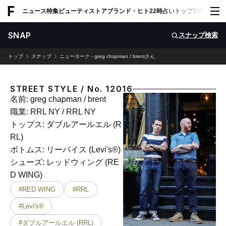
ADVERTISING
ニュース
特集
ビューティ
ストア
ブランド・ヒト
22時占い
トップ100
スナッ
SNAP
スナップ検索
トップ
スナップ
ニューヨーク - greg chapman / brentさん
STREET STYLE / No. 12016
名前: greg chapman / brent
職業: RRL NY / RRL NY
トップス: ダブルアールエル (R
RL)
ボトムス: リーバイス (Levi's®)
シューズ: レッドウィング (RE
D WING)
#RED WING
#RRL
#Levi's®
#ダブルアールエル (RRL)