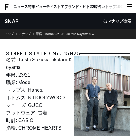
ADVERTISING
ニュース
特集
ビューティ
ストア
ブランド・ヒト
22時占い
トップ100
スナッ
SNAP
スナップ検索
トップ
スナップ
原宿 - Taishi Suzuki/Fukutaro Koyamaさん
STREET STYLE / No. 15975
名前: Taishi Suzuki/Fukutaro K
oyama
年齢: 23/21
職業: Model
トップス: Hanes,
ボトムス: N.HOOLYWOOD
シューズ: GUCCI
フットウェア: 古着
時計: CASIO
指輪: CHROME HEARTS