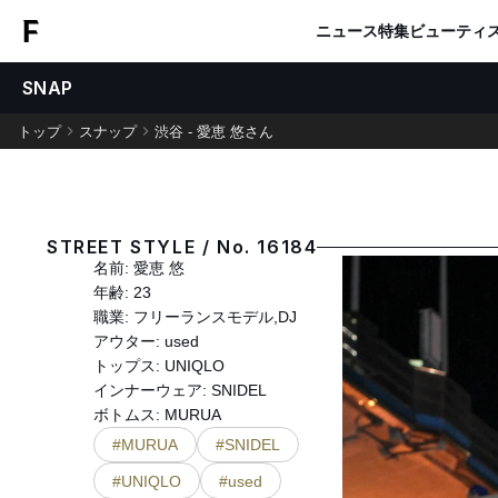
ニュース
特集
ビューティ
SNAP
トップ
スナップ
渋谷 - 愛恵 悠さん
STREET STYLE / No. 16184
名前: 愛恵 悠
年齢: 23
職業: フリーランスモデル,DJ
アウター: used
トップス: UNIQLO
インナーウェア: SNIDEL
ボトムス: MURUA
#MURUA
#SNIDEL
#UNIQLO
#used