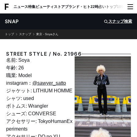
ADVERTISING
ニュース
特集
ビューティ
ストア
ブランド・ヒト
22時占い
トップ100
スナッ
SNAP
スナップ検索
トップ
スナップ
東京 - Soyaさん
STREET STYLE / No. 21966
名前: Soya
年齢: 26
職業: Model
instagram：
@sawyer_satto
ジャケット: LITHIUM HOMME
シャツ: used
ボトムス: Wrangler
シューズ: CONVERSE
アクセサリー: TokyoHumanEx
periments
アクセサリー: DO no YU