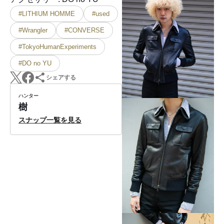
#LITHIUM HOMME
#used
#Wrangler
#CONVERSE
#TokyoHumanExperiments
#DO no YU
シェアする
ハンター
樹
スナップ一覧を見る