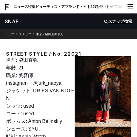
ADVERTISING
ニュース
特集
ビューティ
ストア
ブランド・ヒト
22時占い
トップ100
スナッ
SNAP
スナップ検索
トップ
スナップ
東京 - 脇田直弥さん
STREET STYLE / No. 22021
名前: 脇田直弥
年齢: 21
職業: 美容師
instagram：
@jurk_naoya
ジャケット: DRIES VAN NOTE
N
シャツ: used
コート: used
ボトムス: Anton Belinskiy
シューズ: SYU.
時計: Apple Watch