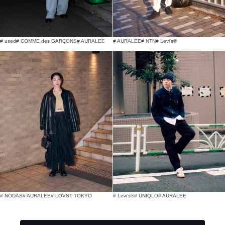
# used
# COMME des GARÇONS
# AURALEE
# AURALEE
# NTN
# Levi's®
# NŌDAS
# AURALEE
# LOVST TOKYO
# Levi's®
# UNIQLO
# AURALEE