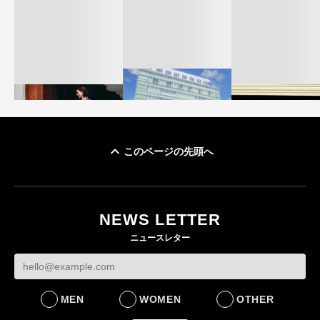
このページの先頭へ
「ユニクロ 京都」が11
ユニクロ × コントワ
月にオープン 国内5店
ゴールドウイン、2
ー・デ・コトニエ新
目のグローバル旗艦店
4〜6月期の営業利
作 コーデュロイジャ
82%減 ザ・ノー
NEWS LETTER
FASHION
ケットなど7型を発売
フェイスで卸が苦
ニュースレター
FASHION
BUSINESS
MEN
WOMEN
OTHER