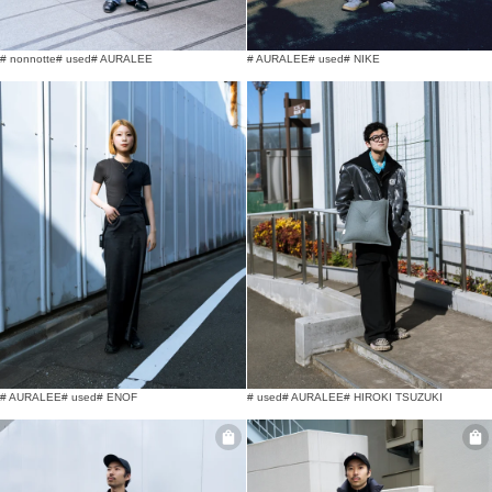
# nonnotte
# used
# AURALEE
# AURALEE
# used
# NIKE
# AURALEE
# used
# ENOF
# used
# AURALEE
# HIROKI TSUZUKI