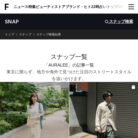
ADVERTISING
ニュース
特集
ビューティ
ストア
ブランド・ヒト
22時占い
トップ100
スナッ
SNAP
スナップ検索
トップ
スナップ
スナップ検索結果
スナップ一覧
「AURALEE」の記事一覧
東京に限らず、地方や海外で見つけた注目のストリートスタイル
を追いかけます。