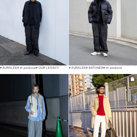
# AURALEE
# th products
# OUR LEGACY
# AURALEE
# BATONER
# th products