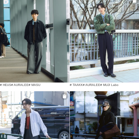
# HEōS
# AURALEE
# MASU
# TAAKK
# AURALEE
# MUJI Labo