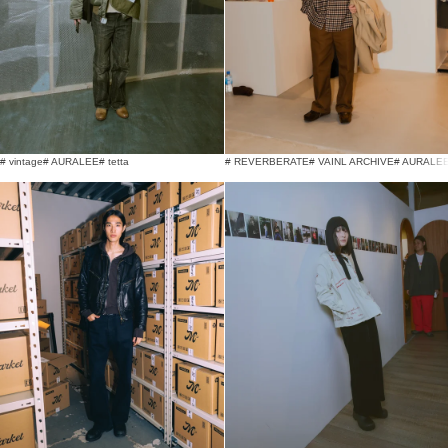
# vintage
# AURALEE
# tetta
# REVERBERATE
# VAINL ARCHIVE
# AURALE