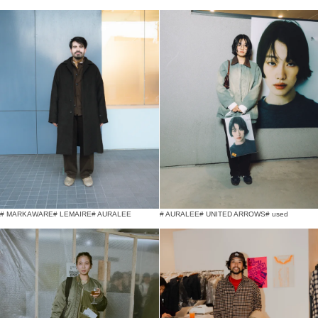
# MARKAWARE
# LEMAIRE
# AURALEE
# AURALEE
# UNITED ARROWS
# used