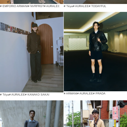
# EMPORIO ARMANI
# NVRFRGT
# AURALEE
# Téya
# AURALEE
# TODAYFUL
# ARMANI
# AURALEE
# PRADA
# Téya
# AURALEE
# KANAKO SAKAI