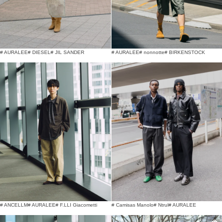
# AURALEE
# DIESEL
# JIL SANDER
# AURALEE
# nonnotte
# BIRKENSTOCK
# ANCELLM
# AURALEE
# F.LLI Giacometti
# Camisas Manolo
# Ntrul
# AURALEE