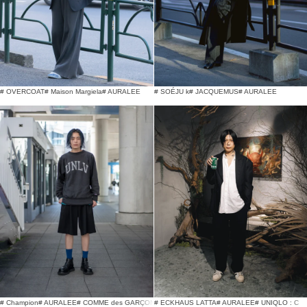
# OVERCOAT
# Maison Margiela
# AURALEE
# SOÉJU k
# JACQUEMUS
# AURALEE
# Champion
# AURALEE
# COMME des GARÇONS HOMME PLUS
# ECKHAUS LATTA
# AURALEE
# UNIQLO : C