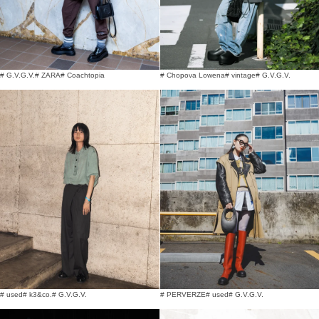
# G.V.G.V.
# ZARA
# Coachtopia
# Chopova Lowena
# vintage
# G.V.G.V.
# used
# k3&co.
# G.V.G.V.
# PERVERZE
# used
# G.V.G.V.