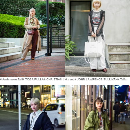
# Andersson Bell
# TOGA PULLA
# CHRISTIAN DADA
# used
# JOHN LAWRENCE SULLIVAN
# Telfar