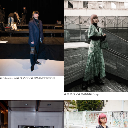
# Situationist
# G.V.G.V.
# JW ANDERSON
# G.V.G.V.
# GANNI
# Suryo