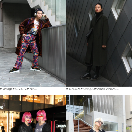
# vintage
# G.V.G.V.
# NIKE
# G.V.G.V.
# UNIQLO
# Ameri VINTAGE