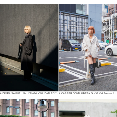
# DIOR
# SAMUEL Gui YANG
# KWAIDAN EDITIONS
# CASPER JOHN AIBER
# G.V.G.V.
# Foever 21