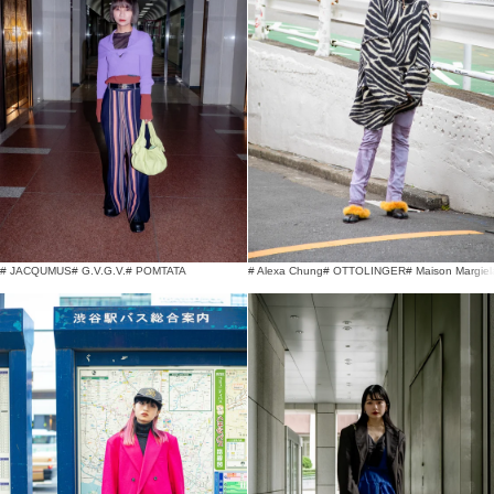
# JACQUMUS
# G.V.G.V.
# POMTATA
# Alexa Chung
# OTTOLINGER
# Maison Margiel