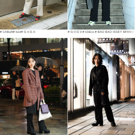
# CABaN
# bed
# G.V.G.V.
# G.V.G.V.
# k3&co.
# BAO BAO ISSEY MIYAKE