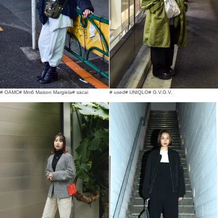
# OAMC
# Mm6 Maison Margiela
# sacai
# used
# UNIQLO
# G.V.G.V.