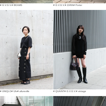
# G.V.G.V.
# BEAMS
# G.V.G.V.
# ZARA
# Porter
# UNIQLO
# Uhr
# allureville
# QUAINT
# G.V.G.V.
# vintage