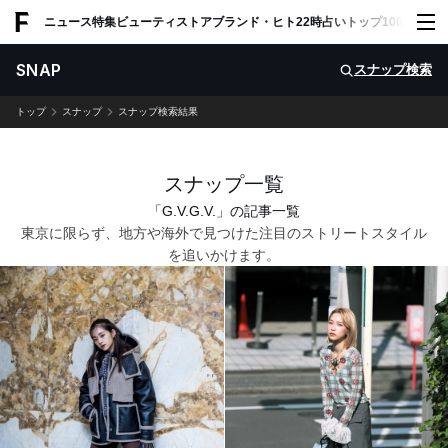
ADVERTISING
ニュース
特集
ビューティ
ストア
ブランド・ヒト
22時占い
トップ100
スナッ
SNAP
スナップ検索
トップ
スナップ
スナップ検索結果
スナップ一覧
「G.V.G.V.」の記事一覧
東京に限らず、地方や海外で見つけた注目のストリートスタイル
を追いかけます。