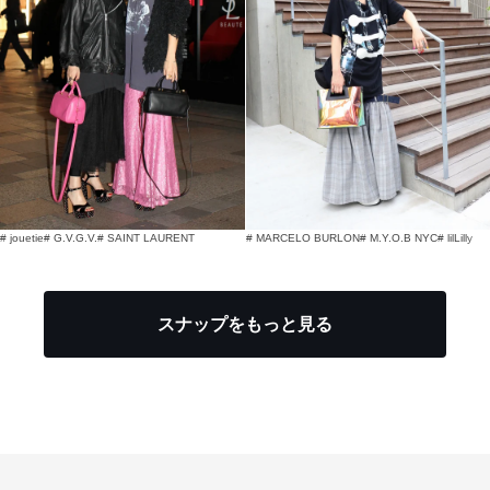
# jouetie
# G.V.G.V.
# SAINT LAURENT
# MARCELO BURLON
# M.Y.O.B NYC
# lilLilly
スナップをもっと見る