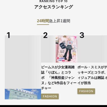
RANKING TOP 10
アクセスランキング
24時間
急上昇
1週間
ビームスが少女漫画雑
ポール・スミスが
誌「りぼん」とコラ
ッキーズとコラボ
ボ 「神風怪盗ジャン
ィジュアルは雑誌 
ヌ」など6作品をフィー
イが担当
チャー
FASHION
FASHION