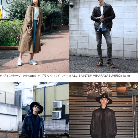
# ヴィンテージ（vintage）
# ブラック バイ マウジー（BLACK BY MOUSSY）
# ALL SAINTS
# MIHARAYASUHIRO
# ミハラヤスヒロ（MI
# kolor