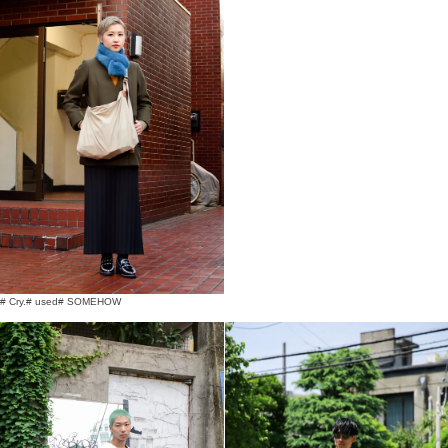
# Cry.
# used
# SOMEHOW