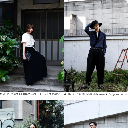
# MIHARAYASUHIRO
# GALERIE VIE
# mame
# HAIDER ACKERMANN
# used
# Yohji Yamamot