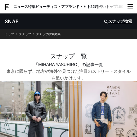
ADVERTISING
ニュース
特集
ビューティ
ストア
ブランド・ヒト
22時占い
トップ100
スナッ
SNAP
スナップ検索
トップ
スナップ
スナップ検索結果
スナップ一覧
「MIHARA YASUHIRO」の記事一覧
東京に限らず、地方や海外で見つけた注目のストリートスタイル
を追いかけます。