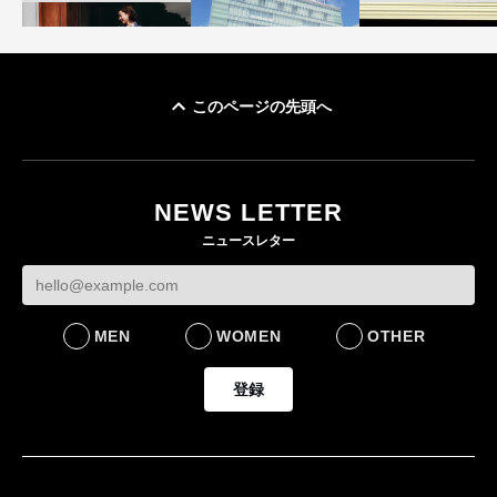
このページの先頭へ
「ユニクロ 京都」が11
ユニクロ × コントワ
月にオープン 国内5店
ゴールドウイン、2
ー・デ・コトニエ新
目のグローバル旗艦店
4〜6月期の営業利
作 コーデュロイジャ
82%減 ザ・ノー
NEWS LETTER
FASHION
ケットなど7型を発売
フェイスで卸が苦
ニュースレター
FASHION
BUSINESS
MEN
WOMEN
OTHER
登録