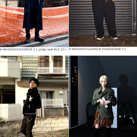
# MIHARAYASUHIRO
# PHINGERIN
# Y's
# MIHARAYASUHIRO
# 3.1 phillip lim
# BLK DNM