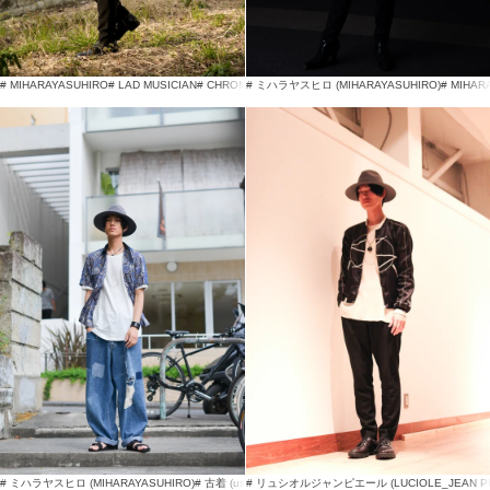
# MIHARAYASUHIRO
# LAD MUSICIAN
# CHROME HEARTS
# ミハラヤスヒロ (MIHARAYASUHIRO)
# MIHAR
# ミハラヤスヒロ (MIHARAYASUHIRO)
# 古着 (used)
# リュシオルジャンピエール (LUCIOLE_JEAN PI
# 無印良品