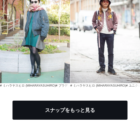
# ミハラヤスヒロ (MIHARAYASUHIRO)
# ブラディミアカリーヴ (VLADIMIR KARALEEV)
# ミハラヤスヒロ (MIHARAYASUHIRO)
# マイキータ
# ユニクロ
スナップをもっと見る