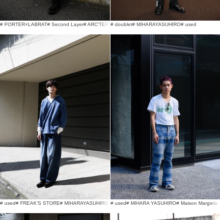
# PORTER×LABRAT
# Second Layer
# ARC'TERYX
# doublet
# MIHARAYASUHIRO
# used
# used
# FREAK'S STORE
# MIHARAYASUHIRO
# used
# MIHARA YASUHIRO
# Maison Margiela