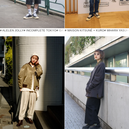
# ALELEN JOLLY
# INCOMPLETE TOKYO
# GAP
# MAISON KITSUNÉ × KURO
# MIHARA YASUH