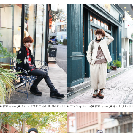
# 古着 (used)
# ミハラヤスヒロ (MIHARAYASUHIRO)
# ヨツバ (yotsuba)
# MIHARA YASUHIRO
# 古着 (used)
# キャピタル (KA