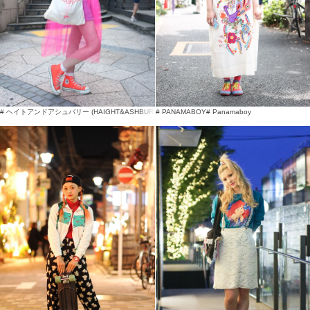
# ヘイトアンドアシュバリー (HAIGHT&ASHBURY)
# PANAMABOY
# パナマボーイ (PANAMA BOY)
# Panamaboy
# カカヴァカ (K