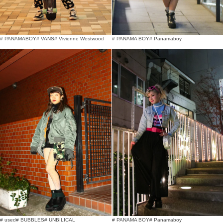
# PANAMA BOY
# Panamaboy
# PANAMABOY
# VANS
# Vivienne Westwood
# used
# BUBBLES
# UNBILICAL
# PANAMA BOY
# Panamaboy