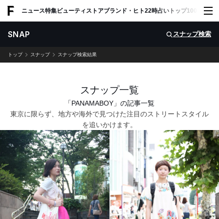
ADVERTISING
ニュース
特集
ビューティ
ストア
ブランド・ヒト
22時占い
トップ100
スナッ
SNAP
スナップ検索
トップ
スナップ
スナップ検索結果
スナップ一覧
「PANAMABOY」の記事一覧
東京に限らず、地方や海外で見つけた注目のストリートスタイル
を追いかけます。