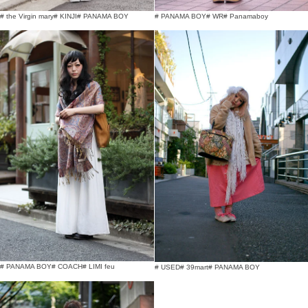
# the Virgin mary
# KINJI
# PANAMA BOY
# PANAMA BOY
# WR
# Panamaboy
# PANAMA BOY
# COACH
# LIMI feu
# USED
# 39mart
# PANAMA BOY