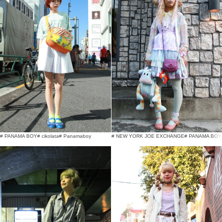
# PANAMA BOY
# cikolata
# Panamaboy
# NEW YORK JOE EXCHANGE
# PANAMA BOY