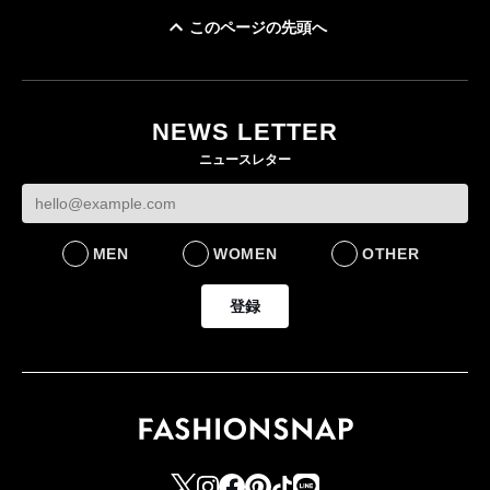
このページの先頭へ
ユニクロ × コントワ
イケアが「都市部で暮
ー・デ・コトニエ新
らす若い世代」に向け
作 コーデュロイジャ
た新作を発売 全13型
NEWS LETTER
ケットなど7型を発売
をラインナップ
ニュースレター
FASHION
LIFESTYLE
MEN
WOMEN
OTHER
登録