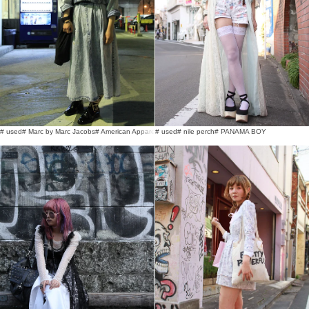
# used
# Marc by Marc Jacobs
# American Apparel
# used
# nile perch
# PANAMA BOY