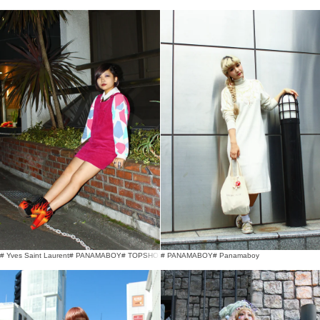
# Yves Saint Laurent
# PANAMABOY
# TOPSHOP
# PANAMABOY
# Panamaboy