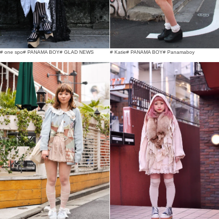
# Katie
# PANAMA BOY
# Panamaboy
# one spo
# PANAMA BOY
# GLAD NEWS