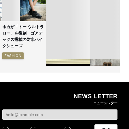
ホカが「トー ウルトラ
ロー」を復刻 ゴアテ
ックス搭載の防水ハイ
クシューズ
FASHION
NEWS LETTER
ゴールドウイン、26年
無印良品の古家具シ
ニュースレター
4〜6月期の営業利益
ーズ新作 インドの
82%減 ザ・ノース・
具を再生した一点物
フェイスで卸が苦戦
発売
BUSINESS
LIFESTYLE