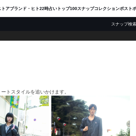
ADVERTISING
ストア
ブランド・ヒト
22時占い
トップ100
スナップ
コレクション
ポスト
スナップ検
リートスタイルを追いかけます。