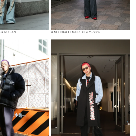
.
# NUBIAN
# SHOOP
# LEMAIRE
# Le Yucca's