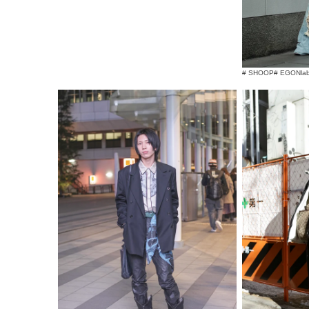
# SHOOP
# EGONlab