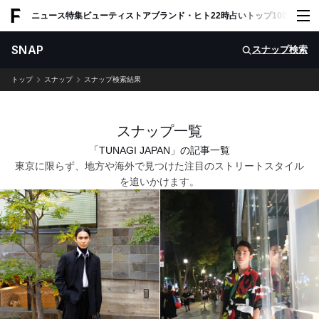
ADVERTISING
ニュース
特集
ビューティ
ストア
ブランド・ヒト
22時占い
トップ100
スナッ
SNAP
スナップ検索
トップ
スナップ
スナップ検索結果
スナップ一覧
「TUNAGI JAPAN」の記事一覧
東京に限らず、地方や海外で見つけた注目のストリートスタイル
を追いかけます。