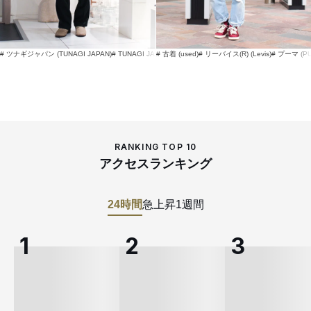
# ツナギジャパン (TUNAGI JAPAN)
# TUNAGI JAPAN
# 古着 (used)
# リーバイス(R) (Levis)
# プーマ (P
RANKING TOP 10
アクセスランキング
24時間
急上昇
1週間