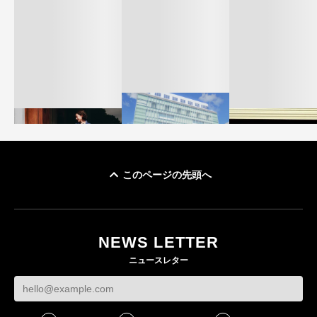
このページの先頭へ
「ユニクロ 京都」が11
ユニクロ × コントワ
月にオープン 国内5店
ゴールドウイン、2
ー・デ・コトニエ新
目のグローバル旗艦店
4〜6月期の営業利
作 コーデュロイジャ
82%減 ザ・ノー
NEWS LETTER
FASHION
ケットなど7型を発売
フェイスで卸が苦
ニュースレター
FASHION
BUSINESS