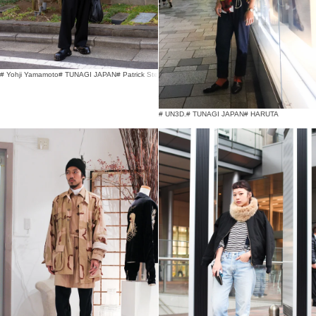
# Yohji Yamamoto
# TUNAGI JAPAN
# Patrick Stephan
# UN3D.
# TUNAGI JAPAN
# HARUTA