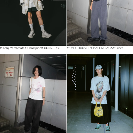
# Yohji Yamamoto
# Champion
# CONVERSE
# UNDERCOVER
# BALENCIAGA
# Crocs