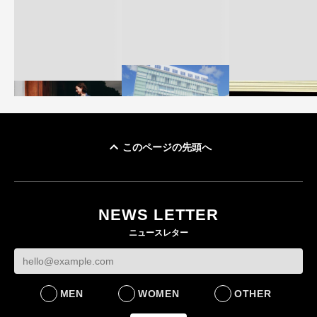
このページの先頭へ
「ユニクロ 京都」が11
ユニクロ × コントワ
月にオープン 国内5店
ゴールドウイン、2
ー・デ・コトニエ新
目のグローバル旗艦店
4〜6月期の営業利
作 コーデュロイジャ
82%減 ザ・ノー
NEWS LETTER
FASHION
ケットなど7型を発売
フェイスで卸が苦
ニュースレター
FASHION
BUSINESS
MEN
WOMEN
OTHER