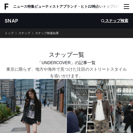
ADVERTISING
ニュース
特集
ビューティ
ストア
ブランド・ヒト
22時占い
トップ100
スナッ
SNAP
スナップ検索
トップ
スナップ
スナップ検索結果
スナップ一覧
「UNDERCOVER」の記事一覧
東京に限らず、地方や海外で見つけた注目のストリートスタイル
を追いかけます。