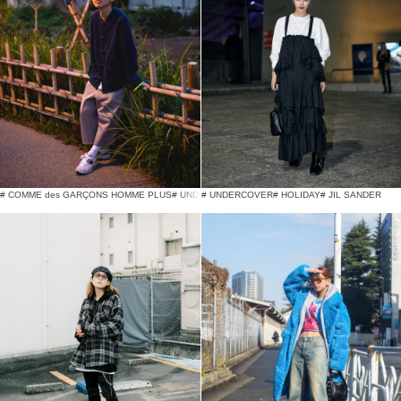
# COMME des GARÇONS HOMME PLUS
# UNDERCOVER
# UNDERCOVER
# New Balance
# HOLIDAY
# JIL SANDER