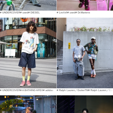
# UNDERCOVER
# used
# DIESEL
# Levi’s®
# used
# Dr.Martens
# UNDERCOVER
# A BATHING APE®︎
# adidas
# Ralph Lauren／GutterTM
# Ralph Lauren／C