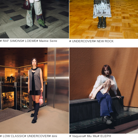
# RAF SIMONS
# LOEWE
# Marine Serre
# UNDERCOVER
# NEW ROCK
# LOW CLASSIC
# UNDERCOVER
# itimi
# Vaquera
# Miu Miu
# ELEPH