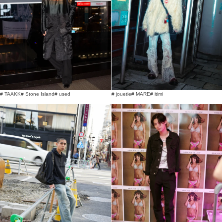
# TAAKK
# Stone Island
# used
# jouetie
# MARE
# itimi