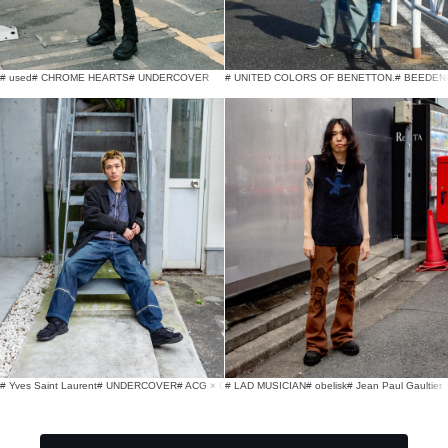
# used
# CHROME HEARTS
# UNDERCOVER
# UNITED COLORS OF BENETTON.
# BEEDEN
# Yves Saint Laurent
# UNDERCOVER
# ACG × COMME des GARÇONS
# LAD MUSICIAN
# obelisk
# Jean Paul Gaultier