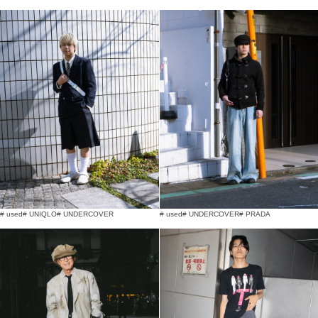
# used
# UNIQLO
# UNDERCOVER
# used
# UNDERCOVER
# PRADA