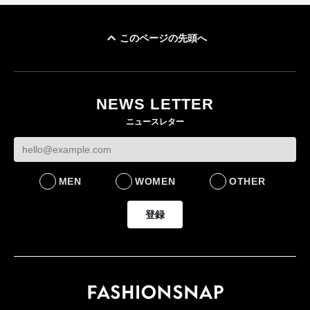
このページの先頭へ
「ユニクロ 京都」が11
ユニクロ × コントワ
月にオープン 国内5店
ゴールドウイン、2
ー・デ・コトニエ新
目のグローバル旗艦店
4〜6月期の営業利
作 コーデュロイジャ
82%減 ザ・ノー
NEWS LETTER
FASHION
ケットなど7型を発売
フェイスで卸が苦
ニュースレター
FASHION
BUSINESS
MEN
WOMEN
OTHER
登録