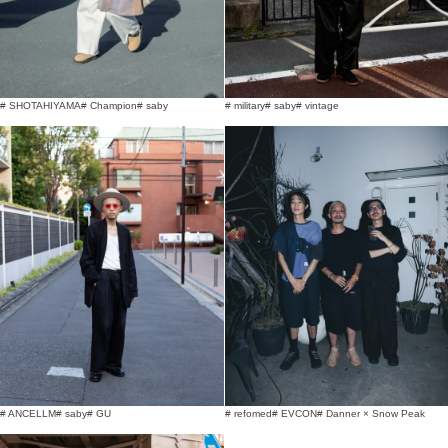
# SHOTAHIYAMA
# Champion
# saby
# military
# saby
# vintage
# ANCELLM
# saby
# GU
# refomed
# EVCON
# Danner × Snow Peak