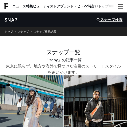
ADVERTISING
ニュース
特集
ビューティ
ストア
ブランド・ヒト
22時占い
トップ100
スナッ
SNAP
スナップ検索
トップ
スナップ
スナップ検索結果
スナップ一覧
「saby」の記事一覧
東京に限らず、地方や海外で見つけた注目のストリートスタイル
を追いかけます。