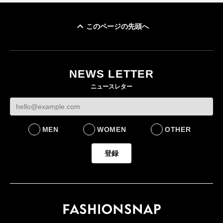
このページの先頭へ
「ユニクロ 京都」が11
ユニクロ × コントワ
月にオープン 国内5店
ゴールドウイン、2
ー・デ・コトニエ新
目のグローバル旗艦店
4〜6月期の営業利
作 コーデュロイジャ
82%減 ザ・ノー
NEWS LETTER
FASHION
ケットなど7型を発売
フェイスで卸が苦
ニュースレター
FASHION
BUSINESS
MEN
WOMEN
OTHER
登録