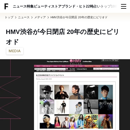
ADVERTISING
ニュース
特集
ビューティ
ストア
ブランド・ヒト
22時占い
トップ100
スナッ
トップ
ニュース
メディア
HMV渋谷が今日閉店 20年の歴史にピリオド
HMV渋谷が今日閉店 20年の歴史にピリ
オド
MEDIA