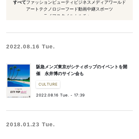
すべて
ファッション
ビューティ
ビジネス
メディア
ワールド
#フォーエバー 21
#ポップアップ
アート
テクノロジー
フード
動画
中継
スポーツ
ライフスタイル
カルチャー
#シティポップ
#阪急阪神百貨店
#音楽
#HMV
2022.08.16 Tue.
阪急メンズ東京がシティポップのイベントを開
催 永井博のサイン会も
CULTURE
2022.08.16 Tue. - 17:39
2018.01.23 Tue.