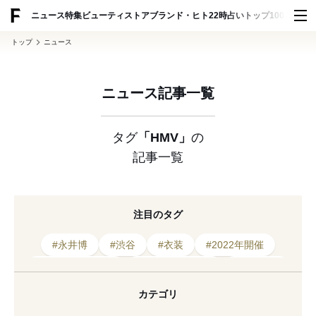
ADVERTISING
ニュース
特集
ビューティ
ストア
ブランド・ヒト
22時占い
トップ100
スナッ
トップ
ニュース
ニュース記事一覧
タグ
「HMV」
の
記事一覧
注目のタグ
#永井博
#渋谷
#衣装
#2022年開催
#2022年オープン
#タワーレコード
#オープン
#木村拓哉
#書籍
#展示
#阪急メンズ
カテゴリ
#出店
#女性
#阪急メンズ東京