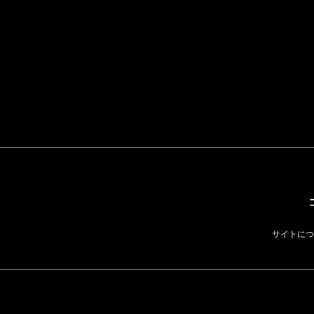
イケアが「都市部で暮
らす若い世代」に向け
た新作を発売 全13型
をラインナップ
LIFESTYLE
サイトにつ