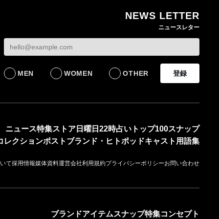
NEWS LETTER
熊本地震で従業員3人が
オンワードHDが緊急時
ニュースレター
死亡したオンワード
の対策を発表 従業員
【トップに聞く 202
HD 被災経緯を書面で
に貴重品の常時携行を
オンワードHD保元道
発表
義務付け
社長 「のんびりし
ら先はない」“前進”
BUSINESS
BUSINESS
るための企業戦略
MEN
WOMEN
OTHER
登録
BUSINESS
ニュース
特集
ストア
日曜日22時占い
トップ100
スナップ
コレクション
ポスト
ブランド・ヒト
ポッドキャスト
用語集
いて
採用情報
媒体資料
運営会社
利用規約
プライバシーポリシー
お問い合わせ
ブランド
アイテム
スナップ
特集
コンセプト