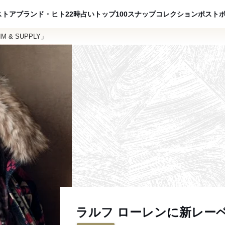
ADVERTISING
ストア
ブランド・ヒト
22時占い
トップ100
スナップ
コレクション
ポスト
 & SUPPLY」
ラルフ ローレンに新レーベル「